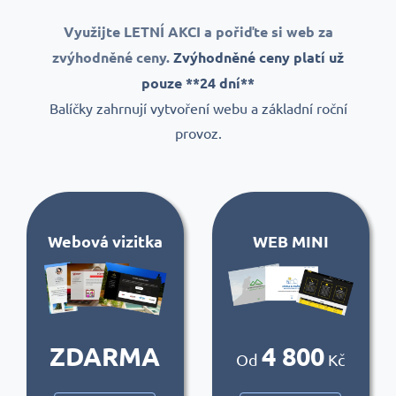
Využijte LETNÍ AKCI a pořiďte si web za
zvýhodněné ceny.
Zvýhodněné ceny platí už
pouze **24 dní**
Balíčky zahrnují vytvoření webu a základní roční
provoz.
Webová vizitka
WEB MINI
ZDARMA
4 800
Od
Kč