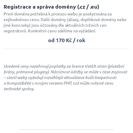
Registrace a správa domény (.cz / .eu)
První doména potřebná k provozu webu je poskytována za
zvýhodněnou cenu. Další domény (aliasy, doplňkové domény nebo
jiné koncovky) jsou účtovány dle aktuálních tržních cen
registrátorů. Konkrétní cenu sdělíme na vyžádání.
od 170 Kč / rok
Uvedené ceny nezahrnují poplatky za licence třetích stran (platební
brány, prémiové pluginy). Náročnost údržby se může v čase zvyšovat
– starší weby vyžadují rozsáhlejší aktualizace kvůli bezpečnosti
a kompatibilitě s novými verzemi PHP, což může ovlivnit cenu
technické správy.