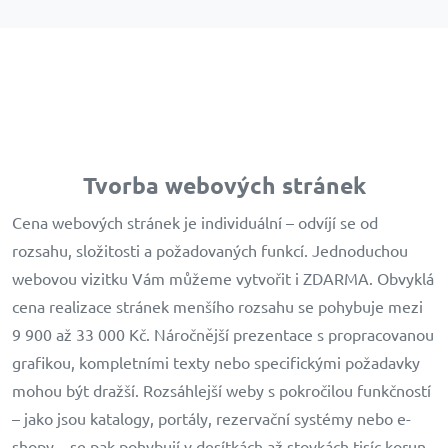
Tvorba webových stránek
Cena webových stránek je individuální – odvíjí se od
rozsahu, složitosti a požadovaných funkcí. Jednoduchou
webovou vizitku Vám můžeme vytvořit i ZDARMA. Obvyklá
cena realizace stránek menšího rozsahu se pohybuje mezi
9 900 až 33 000 Kč. Náročnější prezentace s propracovanou
grafikou, kompletními texty nebo specifickými požadavky
mohou být dražší. Rozsáhlejší weby s pokročilou funkčností
– jako jsou katalogy, portály, rezervační systémy nebo e-
shopy – se pak pohybují v desítkách až stovkách tisíc korun.