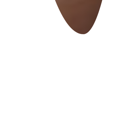
TVORBA WEBOVÝCH STRÁNEK
Pomůžeme Vám k úspěchu – tvorba webových
stránek na míru je nejlepší cestou, jak získat
nové klienty a posílit Vaše podnikání. Ať
začínáte, nebo potřebujete modernizovat svůj
web, postaráme se o řešení, které Vám přivede
reálné výsledky. Atraktivní vzhled