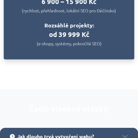
6 900 – 15 900 Kč
(rychlost, přehlednost, lokální SEO pro Děčínsko)
Rozsáhlé projekty:
od 39 999 Kč
(e-shopy, systémy, pokročilé SEO)
Často kladené otázky:
Jak dlouho trvá vytvoření webu?