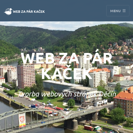
MENU
WEB ZA PÁR
KAČEK
Tvorba webových stránek Děčín