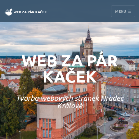
MENU
WEB ZA PÁR
KAČEK
Tvorba webových stránek Hradec
Králové